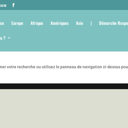
.com
nce
Europe
Afrique
Amériques
Asie
|
Démarche Respo
s ?
ner votre recherche ou utilisez le panneau de navigation ci-dessus pou