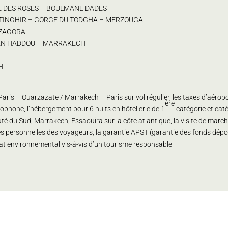
ÉE DES ROSES – BOULMANE DADES
– TINGHIR – GORGE DU TODGHA – MERZOUGA
– ZAGORA
T BEN HADDOU – MARRAKECH
H
aris – Ouarzazate / Marrakech – Paris sur vol régulier, les taxes d’aéro
ère
ophone, l’hébergement pour 6 nuits en hôtellerie de 1
catégorie et caté
auté du Sud, Marrakech, Essaouira sur la côte atlantique, la visite de ma
anties personnelles des voyageurs, la garantie APST (garantie des fonds d
énat environnemental vis-à-vis d’un tourisme responsable