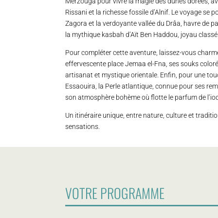
Merzouga pour vivre la magie des dunes dorées, av
Rissani et la richesse fossile d’Alnif. Le voyage se p
Zagora et la verdoyante vallée du Drâa, havre de p
la mythique kasbah d’Aït Ben Haddou, joyau classé
Pour compléter cette aventure, laissez-vous charmer
effervescente place Jemaa el-Fna, ses souks colorés
artisanat et mystique orientale. Enfin, pour une to
Essaouira, la Perle atlantique, connue pour ses rem
son atmosphère bohème où flotte le parfum de l’iod
Un itinéraire unique, entre nature, culture et tradit
sensations.
VOTRE PROGRAMME