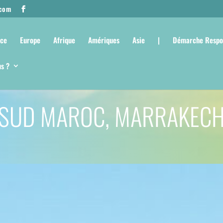
.com
nce
Europe
Afrique
Amériques
Asie
|
Démarche Respo
s ?
SUD MAROC, MARRAKECH