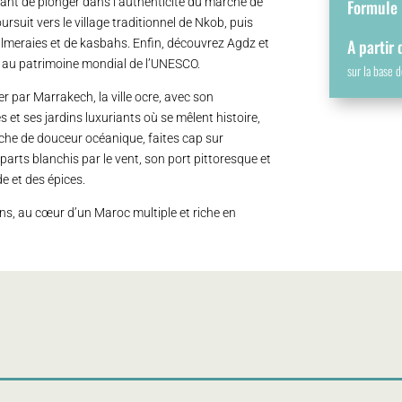
ant de plonger dans l’authenticité du marché de
Formule :
oursuit vers le village traditionnel de Nkob, puis
A partir
almeraies et de kasbahs. Enfin, découvrez Agdz et
 au patrimoine mondial de l’UNESCO.
sur la base
 par Marrakech, la ville ocre, avec son
 et ses jardins luxuriants où se mêlent histoire,
uche de douceur océanique, faites cap sur
parts blanchis par le vent, son port pittoresque et
e et des épices.
ions, au cœur d’un Maroc multiple et riche en