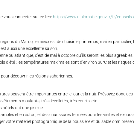
de vous connecter sur ce lien:
https://www.diplomatie.gouv.fr/fr/conseils
 régions du Maroc, le mieux est de choisir le printemps, mai en particulier,
est aussi une excellente saison.
nne ou atlantique, c’est de mai à octobre qu’ils seront les plus agréables.
 mois d’été : les températures maximales sont d’environ 30°C et les risques d
le pour découvrir les régions sahariennes.
tures peuvent être importantes entre le jour et la nuit. Prévoyez donc des
 vêtements moulants, très décolletés, très courts, etc.
s hôtels ont une piscine.
amples et en coton, et des chaussures fermées pour les visites et excursi
er votre matériel photographique de la poussière et du sable omniprésen