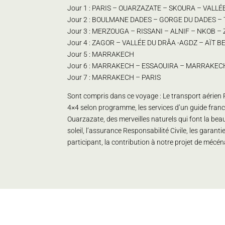
Jour 1 : PARIS – OUARZAZATE – SKOURA – VALL
Jour 2 : BOULMANE DADES – GORGE DU DADES 
Jour 3 : MERZOUGA – RISSANI – ALNIF – NKOB 
Jour 4 : ZAGOR – VALLÉE DU DRÂA -AGDZ – AÏ
Jour 5 : MARRAKECH
Jour 6 : MARRAKECH – ESSAOUIRA – MARRAKEC
Jour 7 : MARRAKECH – PARIS
Sont compris dans ce voyage : Le transport aérien P
4×4 selon programme, les services d’un guide franc
Ouarzazate, des merveilles naturels qui font la be
soleil, l’assurance Responsabilité Civile, les gar
participant, la contribution à notre projet de méc