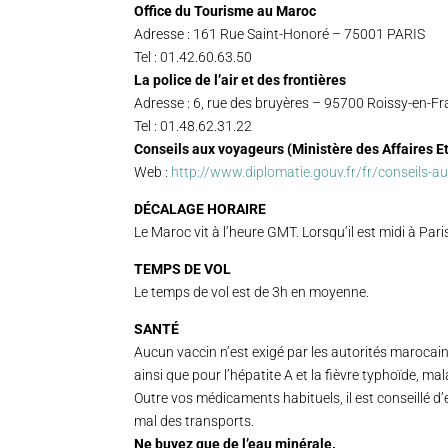
Office du Tourisme au Maroc
Adresse : 161 Rue Saint-Honoré – 75001 PARIS
Tel : 01.42.60.63.50
La police de l’air et des frontières
Adresse : 6, rue des bruyères – 95700 Roissy-en-F
Tel : 01.48.62.31.22
Conseils aux voyageurs (Ministère des Affaires E
Web :
http://www.diplomatie.gouv.fr/fr/conseils-a
DÉCALAGE HORAIRE
Le Maroc vit à l’heure GMT. Lorsqu’il est midi à Pari
TEMPS DE VOL
Le temps de vol est de 3h en moyenne.
SANTÉ
Aucun vaccin n’est exigé par les autorités marocaines
ainsi que pour l’hépatite A et la fièvre typhoïde, m
Outre vos médicaments habituels, il est conseillé 
mal des transports.
Ne buvez que de l’eau minérale.