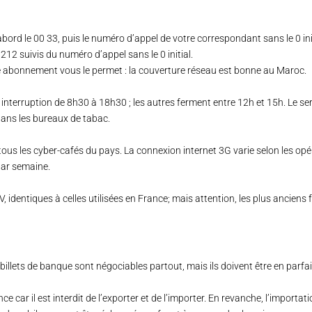
rd le 00 33, puis le numéro d’appel de votre correspondant sans le 0 init
212 suivis du numéro d’appel sans le 0 initial.
re abonnement vous le permet : la couverture réseau est bonne au Maroc.
nterruption de 8h30 à 18h30 ; les autres ferment entre 12h et 15h. Le ser
dans les bureaux de tabac.
tous les cyber-cafés du pays. La connexion internet 3G varie selon les op
 par semaine.
, identiques à celles utilisées en France; mais attention, les plus anciens
illets de banque sont négociables partout, mais ils doivent être en parfait 
car il est interdit de l’exporter et de l’importer. En revanche, l’importati