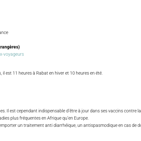
rance
trangères)
ux-voyageurs
s, il est 11 heures à Rabat en hiver et 10 heures en été.
. Il est cependant indispensable d’être à jour dans ses vaccins contre la di
aladies plus fréquentes en Afrique qu’en Europe.
d’emporter un traitement anti diarrhéique, un antispasmodique en cas de d