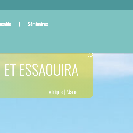
nsable
|
Séminaires
 ET ESSAOUIRA
Afrique
|
Maroc