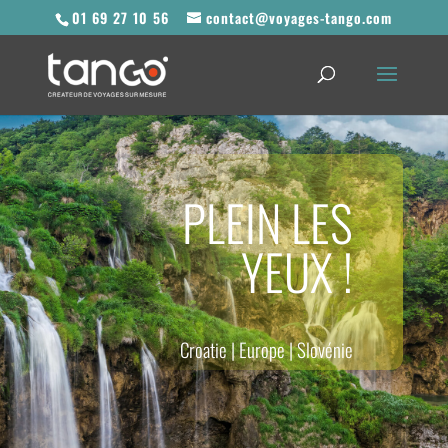
01 69 27 10 56
contact@voyages-tango.com
PLEIN LES
YEUX !
Croatie
|
Europe
|
Slovénie