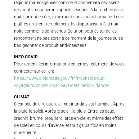
régions marécageuses comme le Connemara sévissent
des petits moucherons appelés
midges
. A la tombée de la
nuit, surtout en été, ils se ruent sur la peau humaine. Leurs
piqûres grattent terriblement. Ils disparaissent à la nuit
noire comme ils sont venus. Solution pour éviter de les
rencontrer : ne pas sortir à ce moment de la journée ou se
badigeonner de produit anti-insectes !
INFO COVID
Pour obtenir les informations en temps réel, merci de vous
connecter sur ce lien:
https://www.diplomatie.gouv.fr/fr/conseils-aux-
voyageurs/conseils-par-pays-destination/irlande/
CLIMAT
C’est peu de dire que le climat irlandais est humide… Après
la pluie, le soleil. Après le soleil, la pluie. Entre les deux,
crachin, brume, brouillard, arcs-en-ciel et même des effets
de soleil en cours d’averse, et tout ça parfois en moins
d’une heure.