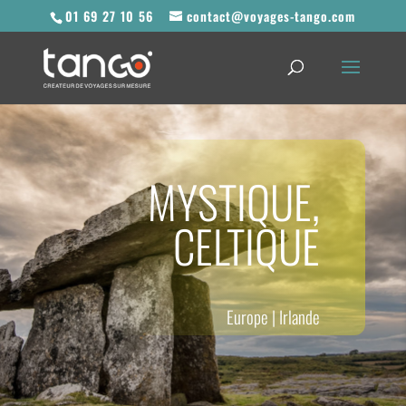
01 69 27 10 56
contact@voyages-tango.com
MYSTIQUE,
CELTIQUE
Europe
|
Irlande