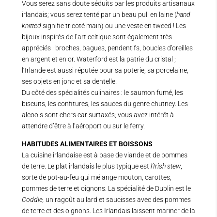
Vous serez sans doute séduits par les produits artisanaux
irlandais; vous serez tenté par un beau pull en laine (
hand
knitted
signifie tricoté main) ou une veste en tweed ! Les
bijoux inspirés de l’art celtique sont également très
appréciés : broches, bagues, pendentifs, boucles d’oreilles
en argent et en or. Waterford est la patrie du cristal ;
l’Irlande est aussi réputée pour sa poterie, sa porcelaine,
ses objets en jonc et sa dentelle.
Du côté des spécialités culinaires : le saumon fumé, les
biscuits, les confitures, les sauces du genre chutney. Les
alcools sont chers car surtaxés; vous avez intérêt à
attendre d’être à l’aéroport ou sur le ferry.
HABITUDES ALIMENTAIRES ET BOISSONS
La cuisine irlandaise est à base de viande et de pommes
de terre. Le plat irlandais le plus typique est
l’Irish stew
,
sorte de pot-au-feu qui mélange mouton, carottes,
pommes de terre et oignons. La spécialité de Dublin est le
Coddle,
un ragoût au lard et saucisses avec des pommes
de terre et des oignons. Les Irlandais laissent mariner de la