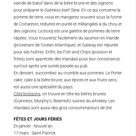
viande de bœuf dans de la bière brune et des oignons
pour préparer le
Guinness beef Stew
. En ce qui concerne la
pomme de terre, vous en mangerez souvent sous la forme
de
Colcannon,
réduites en purée et mélangées à du chou et
des oignons. Le
boxty
est une galette de pommes de terre
râpées. Vous trouverez facilement du saumon en Irlande
(provenant de l’océan Atlantique), et Galway est réputée
pour ses huîtres. Enfin, les Fish and Chips (poisson et
frites) sont appréciés des Irlandais pour leur consistance,
surtout après une soirée passée au pub.
En dessert, succombez au crumble aux pommes. Le
Porter
cake,
cake à la bière brune, aux épices et aux fruits secs,
est aussi une spécialité du pays.
Côté boissons
, on trouve en tête les bières brunes
(Guinness, Murphy’s, Beamish) suivies du whiskey. Les
Irlandais sont aussi des gros consommateurs de thé.
FÊTES ET JOURS FÉRIÉS
En janvier :
Nouvel an
17 mars :
Saint Patrick