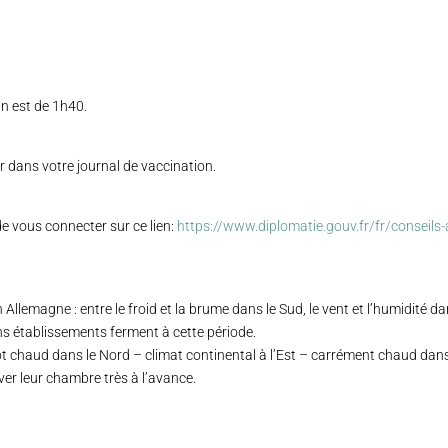
in est de 1h40.
r dans votre journal de vaccination.
de vous connecter sur ce lien:
https://www.diplomatie.gouv.fr/fr/conseils
 Allemagne : entre le froid et la brume dans le Sud, le vent et l’humidité da
tains établissements ferment à cette période.
utôt chaud dans le Nord – climat continental à l’Est – carrément chaud da
ver leur chambre très à l’avance.