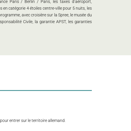
nce Paris / Berlin / Paris, les taxes d’aéroport,
 catégorie 4 étoiles centre-ville pour 5 nuits, les
 programme, avec croisière sur la Spree, le musée du
onsabilité Civile, la garantie APST, les garanties
our entrer sur le territoire allemand.