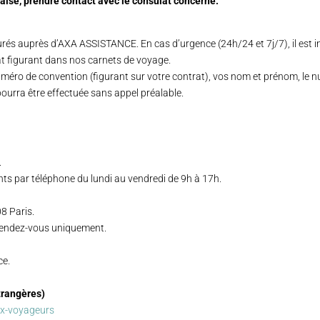
aise, prendre contact avec le consulat concerné.
és auprès d’AXA ASSISTANCE. En cas d’urgence (24h/24 et 7j/7), il est 
t figurant dans nos carnets de voyage.
méro de convention (figurant sur votre contrat), vos nom et prénom, le nu
ourra être effectuée sans appel préalable.
.
nts par téléphone du lundi au vendredi de 9h à 17h.
8 Paris.
r rendez-vous uniquement.
ce.
trangères)
ux-voyageurs