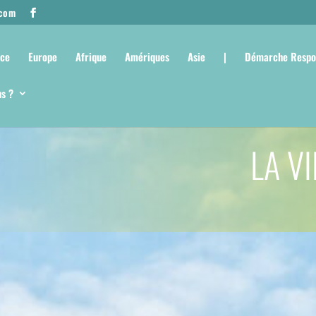
.com
nce
Europe
Afrique
Amériques
Asie
|
Démarche Respo
s ?
LA V