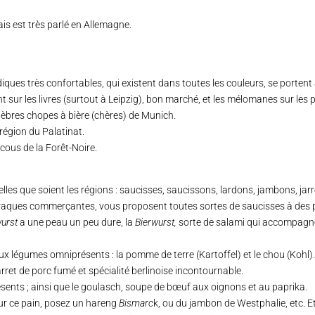
ais est très parlé en Allemagne.
ques très confortables, qui existent dans toutes les couleurs, se portent a
nt sur les livres (surtout à Leipzig), bon marché, et les mélomanes sur les p
élèbres chopes à bière (chères) de Munich.
 région du Palatinat.
ucous de la Forêt-Noire.
lles que soient les régions : saucisses, saucissons, lardons, jambons, jar
araques commerçantes, vous proposent toutes sortes de saucisses à des pr
urst
a une peau un peu dure, la
Bierwurst
,
sorte de salami qui accompagne 
 légumes omniprésents : la pomme de terre (Kartoffel) et le chou (Kohl)
jarret de porc fumé et spécialité berlinoise incontournable.
résents ; ainsi que le goulasch, soupe de bœuf aux oignons et au paprika.
 sur ce pain, posez un hareng
Bismarc
k, ou du jambon de Westphalie, etc. Et