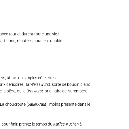
vec tout et durent toute une vie !
artitions, réputées pour leur qualité.
rets, abats ou simples côtelettes…
ix dérisoires : la
Weisswurst
,
sorte de boudin blanc
la bière, ou la
Bratwurst
,
originaire de Nuremberg
.La choucroute (
Sauerkraut
), moins présente dans le
 pour finir, prenez le temps du
Kaffee-Kuchen
à