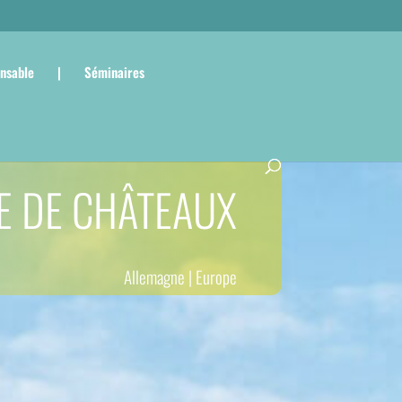
nsable
|
Séminaires
IE DE CHÂTEAUX
Allemagne
|
Europe