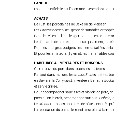
LANGUE
La langue officielle est l’allemand. Cependant l’angl
ACHATS
De l’Est, les porcelaines de Saxe ou de Meissen.
Les
Birkenstockschuhe
: genre de sandales orthopédi
Dans les villes de l’Est, les germanophiles se jettero
Les foulards de soie et, pour ceux qui aiment, les c
Pour les plus gros budgets, les pierres taillées de la
Et pour les amateurs (il y en a), les inénarrables co
HABITUDES ALIMENTAIRES ET BOISSONS
On retrouve du porc dans toutes les assiettes et que
Partout dans les rues, les
Imbiss Stuben
, petites b
en Bavière, la
Currywurst
,
inventée à Berlin, la
Bockw
et servie grillée.
Pour accompagner saucisses et viande de porc, deux
pays qu’on le croit, accompagne surtout l’
Eisbein
, 
Les
Knödel
, grosses boulettes de pâte, sont très p
La réputation du pain allemand n’est plus à faire ;