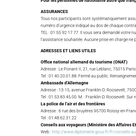
Pour les personnes de nationalité autre que franç
ASSURANCES
Tous nos participants sont systématiquement assur
numéro d’urgence indiqué au dos de chaque contra
TEL : 01 55 92 17 77. Il vous sera demandé votre nu
l’assistance souhaitée. Aucune prise en charge ne p
ADRESSES ET LIENS UTILES
Office national allemand du tourisme (ONAT)
Adresse : Le Ponant II, 21, rue Leblanc, 75015 Paris
Tel : 01.40.20.01.88. Fermé au public. Renseigneme
Ambassade d’Allemagne
Adresse : 13-15, avenue Franklin-D. Roosevelt, 7500
Tel : 01.53.83.45.00. M. : Franklin-D. Roosevelt. Su
La police de l’air et des frontières
Adresse : 6 rue des bruyères 95700 Roissy-en-Fran
Tel : 01.48.62.31.22
Conseils aux voyageurs (Ministère des Affaires E
Web :
http://www.diplomatie.gouv.fr/fr/conseils-a