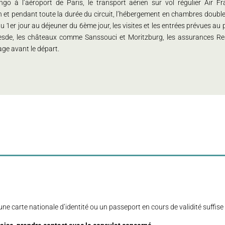
 à l’aéroport de Paris, le transport aérien sur vol régulier Air Fra
t pendant toute la durée du circuit, l’hébergement en chambres doubles en
u 1er jour au déjeuner du 6ème jour, les visites et les entrées prévues au
resde, les châteaux comme Sanssouci et Moritzburg, les assurances Resp
ge avant le départ.
e carte nationale d’identité ou un passeport en cours de validité suffise p