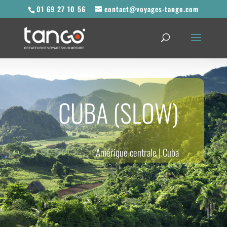
01 69 27 10 56
contact@voyages-tango.com
CUBA (SLOW)
Amérique centrale
|
Cuba