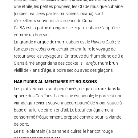
une étoile, les petites poupées, les CD de musique cubaine
(copies réalisées par les musiciens locaux) sont
d’excellents souvenirs à ramener de Cuba.
CUBA est la patrie du cigare. Le cigare cubain s’apprécie
comme un bon vin !
La grande marque de rhum cubain est le
Havana Club
; le
fameux
ron cubano
va certainement faire le voyage de
retour avec les voyageurs. On trouve du rhum blanc de 3 à
5 ans à mélanger dans des cocktails, l’
anejo
, rhum brun
vieilli de 7 ans d’âge, à boire sec ou avec des glaçons.
HABITUDES ALIMENTAIRES ET BOISSONS
Les plats cubains sont peu épicés, ce qui est rare dans la
sphère des Caraïbes. La cuisine est simple; le porc est une
viande qui revient souvent accompagné de
mojo
, sauce à
base d’huile, de citron et d’ail. Le bœuf est également
consommé fréquemment, préparé comme pour la viande
de porc.
Le riz, le plantain (la banane à cuire), le haricot rouge