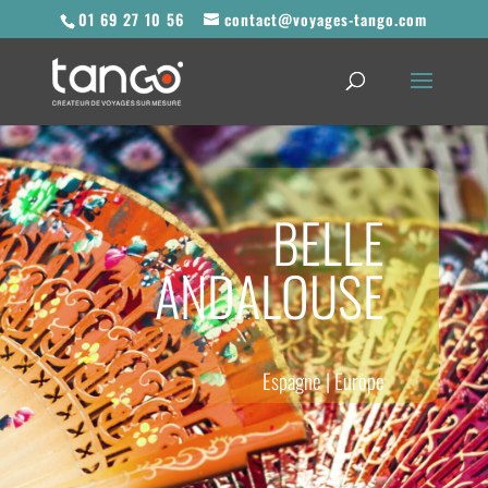
01 69 27 10 56
contact@voyages-tango.com
BELLE
ANDALOUSE
Espagne
|
Europe