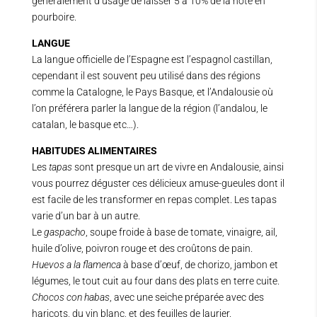
généralement d’usage de laisser 5 à 10% de la note en
pourboire.
LANGUE
La langue officielle de l’Espagne est l’espagnol castillan,
cependant il est souvent peu utilisé dans des régions
comme la Catalogne, le Pays Basque, et l’Andalousie où
l’on préférera parler la langue de la région (l’andalou, le
catalan, le basque etc…).
HABITUDES ALIMENTAIRES
Les
tapas
sont presque un art de vivre en Andalousie, ainsi
vous pourrez déguster ces délicieux amuse-gueules dont il
est facile de les transformer en repas complet. Les tapas
varie d’un bar à un autre.
Le
gaspacho
, soupe froide à base de tomate, vinaigre, ail,
huile d’olive, poivron rouge et des croûtons de pain.
Huevos a la flamenca
à base d’œuf, de chorizo, jambon et
légumes, le tout cuit au four dans des plats en terre cuite.
Chocos con habas
, avec une seiche préparée avec des
haricots, du vin blanc, et des feuilles de laurier.