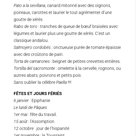
Pato a la sevillana
, canard mitonné avec des oignons,
poireaux, carottes et laurier le tout agrémenter d’une
goutte de xérès
Rabo de toro
: tranches de queue de bœuf braisées avec
légumes et laurier plus une goutte de xérès. C’est un
classique andalou.
Salmojero cordobés
: onctueuse purée de tomate épaissie
avec des croûtons de pain.
Torta de camarones
: beignet de petites crevettes entières.
Tortilla del sacromonte
: omelette à la cervelle, rognons, ou
autres abats, poivrons et petits pois.
Sans oublier la célèbre
Paella
!!!!
FÊTES ET JOURS FÉRIÉS
6 janvier
: Epiphanie
Le lundi de Pâques
1er mai
: fête du travail.
15 août
: l’Assomption
12 octobre
: jour de l’hispanité
1er novembre
: la Toussaint