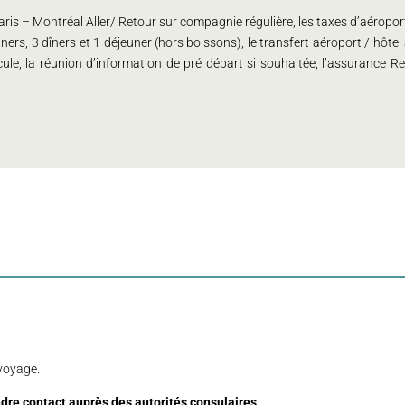
is – Montréal Aller/ Retour sur compagnie régulière, les taxes d’aéroport,
ners, 3 dîners et 1 déjeuner (hors boissons), le transfert aéroport / hôt
ule, la réunion d’information de pré départ si souhaitée, l’assurance Re
 voyage.
ndre contact auprès des autorités consulaires.