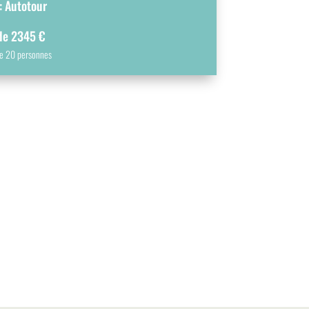
: Autotour
 de 2345 €
de 20 personnes