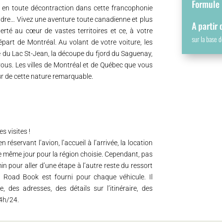
Formule 
ez en toute décontraction dans cette francophonie
ndre… Vivez une aventure toute canadienne et plus
A partir
erté au cœur de vastes territoires et ce, à votre
sur la base 
départ de Montréal. Au volant de votre voiture, les
e du Lac St-Jean, la découpe du fjord du Saguenay,
vous. Les villes de Montréal et de Québec que vous
ur de cette nature remarquable.
s visites !
n réservant l’avion, l’accueil à l’arrivée, la location
le même jour pour la région choisie. Cependant, pas
min pour aller d’une étape à l’autre reste du ressort
 Road Book est fourni pour chaque véhicule. Il
, des adresses, des détails sur l’itinéraire, des
24h/24.