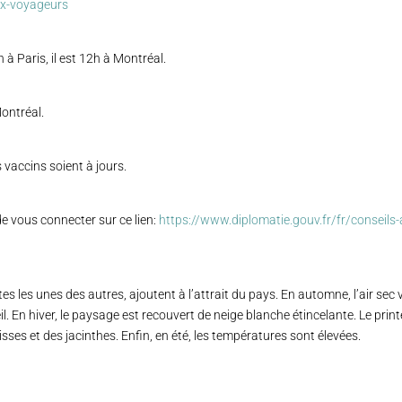
ux-voyageurs
h à Paris, il est 12h à Montréal.
ontréal.
 vaccins soient à jours.
de vous connecter sur ce lien:
https://www.diplomatie.gouv.fr/fr/conseils
 les unes des autres, ajoutent à l’attrait du pays. En automne, l’air sec vo
il. En hiver, le paysage est recouvert de neige blanche étincelante. Le print
isses et des jacinthes. Enfin, en été, les températures sont élevées.