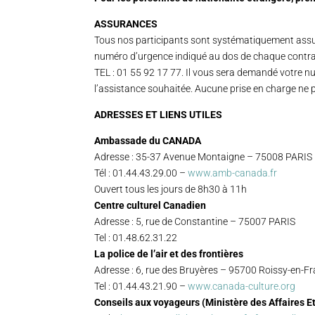
ASSURANCES
Tous nos participants sont systématiquement assur
numéro d’urgence indiqué au dos de chaque contra
TEL : 01 55 92 17 77. Il vous sera demandé votre nu
l’assistance souhaitée. Aucune prise en charge ne p
ADRESSES ET LIENS UTILES
Ambassade du CANADA
Adresse : 35-37 Avenue Montaigne – 75008 PARIS
Tél : 01.44.43.29.00 –
www.amb-canada.fr
Ouvert tous les jours de 8h30 à 11h
Centre culturel Canadien
Adresse : 5, rue de Constantine – 75007 PARIS
Tel : 01.48.62.31.22
La police de l’air et des frontières
Adresse : 6, rue des Bruyères – 95700 Roissy-en-F
Tel : 01.44.43.21.90 –
www.canada-culture.org
Conseils aux voyageurs (Ministère des Affaires E