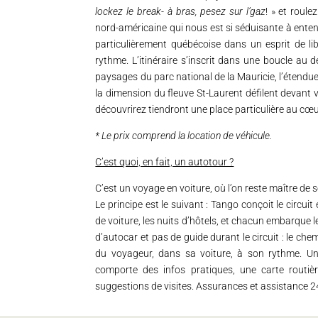
lockez le break- à bras, pesez sur l’gaz
! » et roul
nord-américaine qui nous est si séduisante à ente
particulièrement québécoise dans un esprit de lib
rythme. L’itinéraire s’inscrit dans une boucle au 
paysages du parc national de la Mauricie, l’étendu
la dimension du fleuve St-Laurent défilent devant 
découvrirez tiendront une place particulière au cœ
* Le prix comprend la location de véhicule.
C’est quoi, en fait, un autotour ?
C’est un voyage en voiture, où l’on reste maître de se
Le principe est le suivant : Tango conçoit le circuit e
de voiture, les nuits d’hôtels, et chacun embarque 
d’autocar et pas de guide durant le circuit : le che
du voyageur, dans sa voiture, à son rythme. Un
comporte des infos pratiques, une carte routière
suggestions de visites. Assurances et assistance 