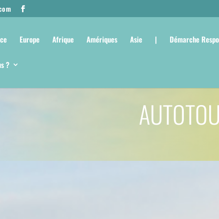
.com
nce
Europe
Afrique
Amériques
Asie
|
Démarche Respo
s ?
AUTOTOU