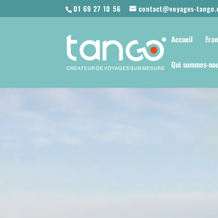
01 69 27 10 56
contact@voyages-tango
Accueil
Fra
Qui sommes-nou