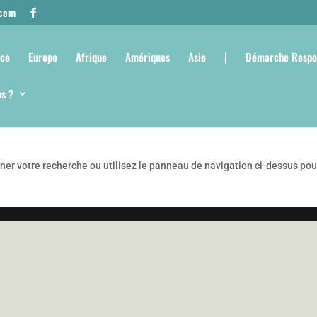
.com
nce
Europe
Afrique
Amériques
Asie
|
Démarche Respo
s ?
ner votre recherche ou utilisez le panneau de navigation ci-dessus pou