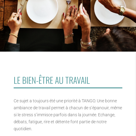
LE BIEN-ÊTRE AU TRAVAIL
Ce sujet a toujours été une priorité à TANGO. Une bonne
ambiance de travail permet à chacun de s’épanouir, même
si le stress s’immisce parfois dans la journée. Echange,
débats, fatigue, rire et détente font partie de notre
quotidien.