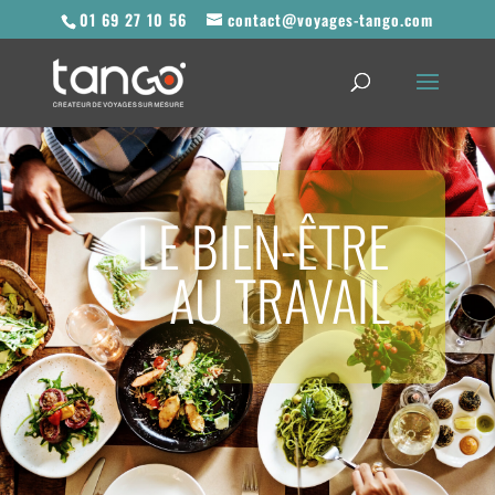
01 69 27 10 56
contact@voyages-tango.com
LE BIEN-ÊTRE
AU TRAVAIL